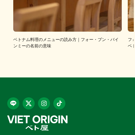
ベトナム料理のメニューの読み方｜フォー・ブン・バイ
フ
ンミーの名前の意味
ベ