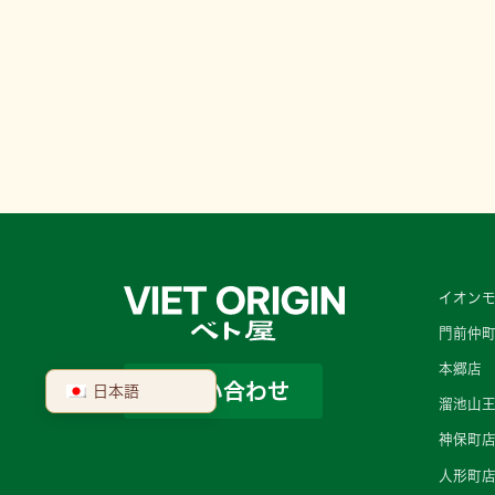
イオンモ
門前仲
本郷店
お問い合わせ
日本語
溜池山
神保町
人形町