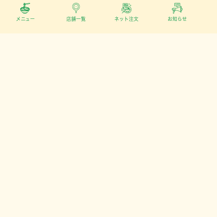
メニュー
店舗一覧
ネット注文
お知らせ
お問い合わせ
イオンモール津田沼店North
門前仲町店
本郷店
溜池山王店
神保町店
人形町店
築地店
会社案内